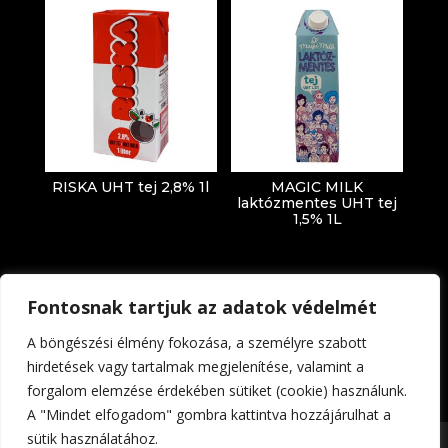
RISKA UHT tej 2,8% 1l
MAGIC MILK
laktózmentes UHT tej
1,5% 1L
Fontosnak tartjuk az adatok védelmét
A böngészési élmény fokozása, a személyre szabott
hirdetések vagy tartalmak megjelenítése, valamint a
forgalom elemzése érdekében sütiket (cookie) használunk.
Impresszum
Adatkezelési tájékoztató
A "Mindet elfogadom" gombra kattintva hozzájárulhat a
sütik használatához.