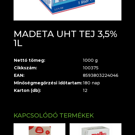
MADETA UHT TEJ 3,5%
1L
Nettó tömeg:
1000 g
Cikkszám:
100375
EAN:
8593803224046
Minőségmegőrzési időtartam:
180 nap
Karton (db):
12
KAPCSOLÓDÓ TERMÉKEK