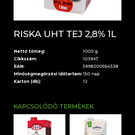
RISKA UHT TEJ 2,8% 1L
Nettó tömeg:
1000 g
Cikkszám:
103947
EAN:
5998200564338
Minőségmegőrzési időtartam:
150 nap
Karton (db):
12
KAPCSOLÓDÓ TERMÉKEK