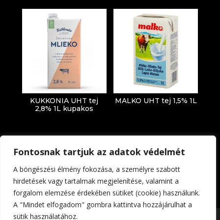
KUKKONIA UHT tej
MALKO UHT tej 1,5% 1L
2,8% 1L kupakos
Fontosnak tartjuk az adatok védelmét
A böngészési élmény fokozása, a személyre szabott
hirdetések vagy tartalmak megjelenítése, valamint a
forgalom elemzése érdekében sütiket (cookie) használunk.
Impresszum
Adatkezelési tájékoztató
A "Mindet elfogadom" gombra kattintva hozzájárulhat a
sütik használatához.