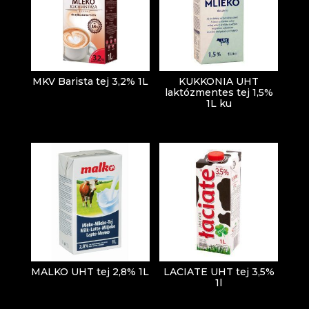
MKV Barista tej 3,2% 1L
KUKKONIA UHT
laktózmentes tej 1,5%
1L ku
MALKO UHT tej 2,8% 1L
LACIATE UHT tej 3,5%
1l