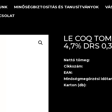
UNK
MINŐSÉGBIZTOSÍTÁS ÉS TANUSÍTVÁNYOK
VÁ
CSOLAT
LE COQ TOM
4,7% DRS 0,
Nettó tömeg:
Cikkszám:
EAN:
Minőségmegőrzési időtar
Karton (db):