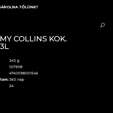
SÁROLNA TŐLÜNK?
MY COLLINS KOK.
33L
343 g
107908
4740098001546
tam:
360 nap
24