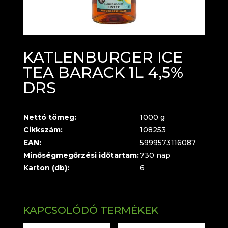
KATLENBURGER ICE
TEA BARACK 1L 4,5%
DRS
Nettó tömeg:
1000 g
Cikkszám:
108253
EAN:
5999573116087
Minőségmegőrzési időtartam:
730 nap
Karton (db):
6
KAPCSOLÓDÓ TERMÉKEK