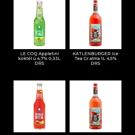
LE COQ Appletini
KATLENBURGER Ice
koktél ü 4,7% 0,33L
Tea Gr.alma 1L 4,5%
DRS
DRS