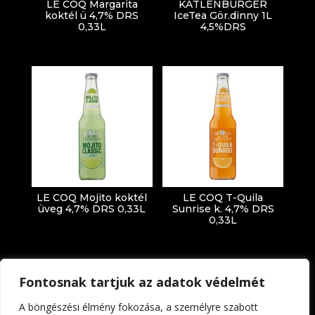
LE COQ Margarita
KATLENBURGER
koktél ü 4,7% DRS
IceTea Gör.dinny 1L
0,33L
4,5%DRS
LE COQ Mojito koktél
LE COQ T-Quila
üveg 4,7% DRS 0,33L
Sunrise k. 4,7% DRS
0,33L
Fontosnak tartjuk az adatok védelmét
A böngészési élmény fokozása, a személyre szabott