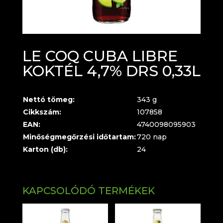
LE COQ CUBA LIBRE
KOKTÉL 4,7% DRS 0,33L
Nettó tömeg:
343 g
Cikkszám:
107858
EAN:
4740098095903
Minőségmegőrzési időtartam:
720 nap
Karton (db):
24
KAPCSOLÓDÓ TERMÉKEK