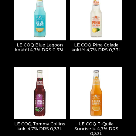
LE COQ Blue Lagoon
LE COQ Pina Colada
koktél 4,7% DRS 0,33L
koktél 4,7% DRS 0,33L
LE COQ Tommy Collins
LE COQ T-Quila
kok. 4,7% DRS 0,33L
Sunrise k. 4,7% DRS
0,33L