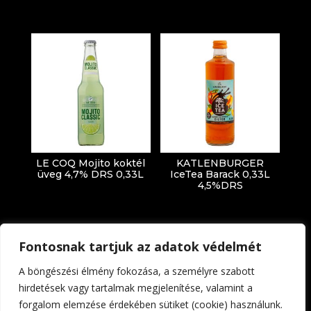
LE COQ Mojito koktél
KATLENBURGER
üveg 4,7% DRS 0,33L
IceTea Barack 0,33L
4,5%DRS
Fontosnak tartjuk az adatok védelmét
A böngészési élmény fokozása, a személyre szabott
hirdetések vagy tartalmak megjelenítése, valamint a
forgalom elemzése érdekében sütiket (cookie) használunk.
Impresszum
Adatkezelési tájékoztató