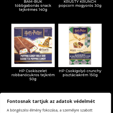
BAM-BUK
KRUSTY KRUNCH
többgabonás snack
popcorn mogyorós 30g
tejkrémes 140g
HP Csokiszelet
HP Csokigolyó crunchy
robbanócukros tejkrém
pisztáciakrém 150g
50g
Fontosnak tartjuk az adatok védelmét
A böngészési élmény fokozása, a személyre szabott