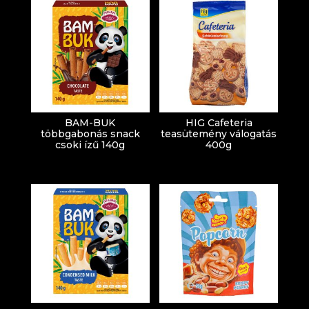
BAM-BUK
HIG Cafeteria
többgabonás snack
teasütemény válogatás
csoki ízű 140g
400g