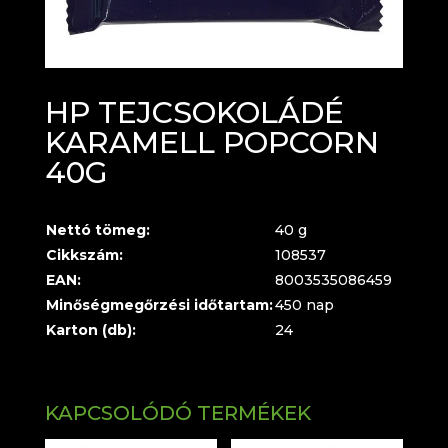
HP TEJCSOKOLÁDÉ
KARAMELL POPCORN
40G
Nettó tömeg:
40 g
Cikkszám:
108537
EAN:
8003535086459
Minőségmegőrzési időtartam:
450 nap
Karton (db):
24
KAPCSOLÓDÓ TERMÉKEK