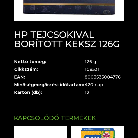
HP TEJCSOKIVAL
BORÍTOTT KEKSZ 126G
Nettó tömeg:
126 g
Cikkszám:
108531
EAN:
8003535084776
Minőségmegőrzési időtartam:
420 nap
Karton (db):
12
KAPCSOLÓDÓ TERMÉKEK