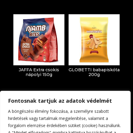
JAFFA Extra csokis
GLOBETTI babapiskóta
nápolyi 150g
200g
Fontosnak tartjuk az adatok védelmét
A böngészési élmény fokozása, a személyre szabott
hirdetések vagy tartalmak megjelenítése, valamint a
forgalom elemzése érdekében sütiket (cookie) használunk.
Impresszum
Adatkezelési tájékoztató
A "Mindet elfogadom" gombra kattintva hozzájárulhat a