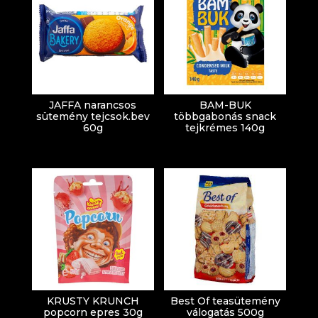
JAFFA narancsos
BAM-BUK
sütemény tejcsok.bev
többgabonás snack
60g
tejkrémes 140g
KRUSTY KRUNCH
Best Of teasütemény
popcorn epres 30g
válogatás 500g