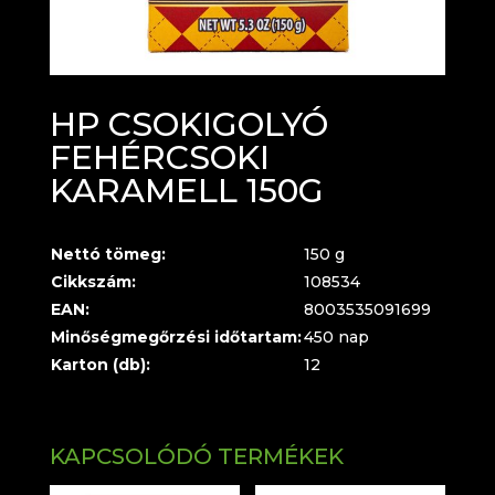
HP CSOKIGOLYÓ
FEHÉRCSOKI
KARAMELL 150G
Nettó tömeg:
150 g
Cikkszám:
108534
EAN:
8003535091699
Minőségmegőrzési időtartam:
450 nap
Karton (db):
12
KAPCSOLÓDÓ TERMÉKEK