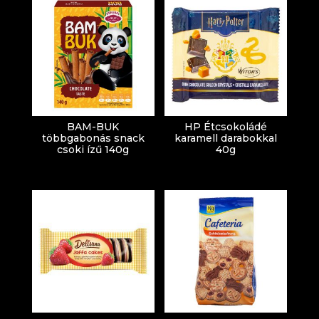
BAM-BUK
HP Étcsokoládé
többgabonás snack
karamell darabokkal
csoki ízű 140g
40g