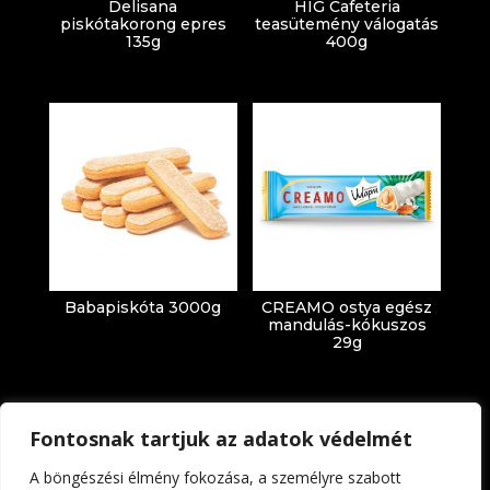
Delisana
HIG Cafeteria
piskótakorong epres
teasütemény válogatás
135g
400g
Babapiskóta 3000g
CREAMO ostya egész
mandulás-kókuszos
29g
Fontosnak tartjuk az adatok védelmét
A böngészési élmény fokozása, a személyre szabott