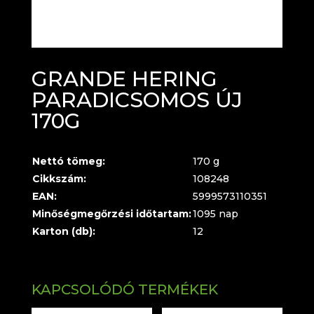
GRANDE HERING
PARADICSOMOS ÚJ
170G
Nettó tömeg:
170 g
Cikkszám:
108248
EAN:
5999573110351
Minőségmegőrzési időtartam:
1095 nap
Karton (db):
12
KAPCSOLÓDÓ TERMÉKEK