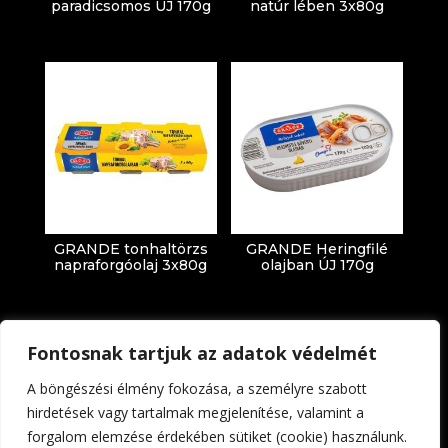
paradicsomos ÚJ 170g
natúr lében 3x80g
GRANDE tonhaltörzs
GRANDE Heringfilé
napraforgóolaj 3x80g
olajban ÚJ 170g
Fontosnak tartjuk az adatok védelmét
A böngészési élmény fokozása, a személyre szabott
hirdetések vagy tartalmak megjelenítése, valamint a
forgalom elemzése érdekében sütiket (cookie) használunk.
Impresszum
Adatkezelési tájékoztató