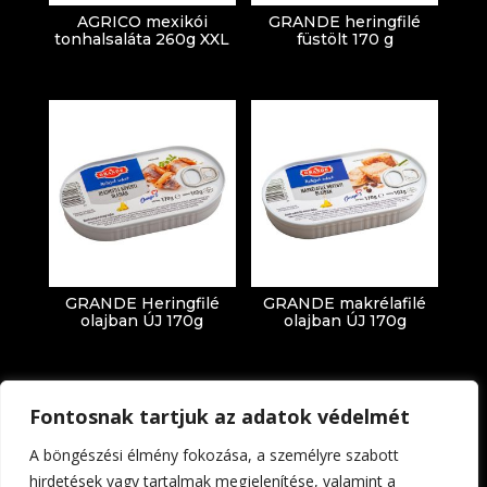
AGRICO mexikói
GRANDE heringfilé
tonhalsaláta 260g XXL
füstölt 170 g
GRANDE Heringfilé
GRANDE makrélafilé
olajban ÚJ 170g
olajban ÚJ 170g
Fontosnak tartjuk az adatok védelmét
A böngészési élmény fokozása, a személyre szabott
hirdetések vagy tartalmak megjelenítése, valamint a