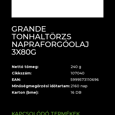
GRANDE
TONHALTÖRZS
NAPRAFORGÓOLAJ
3X80G
Nettó tömeg:
240 g
Cikkszám:
107040
EAN:
5999573110696
Minőségmegőrzési időtartam:
2160 nap
Karton (bme):
16 DB
KAPCSOLÓDÓ TERMÉKEK