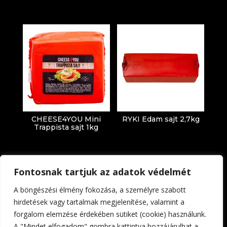
CHEESE4YOU Mini
RYKI Edam sajt 2,7kg
Trappista sajt 1kg
Fontosnak tartjuk az adatok védelmét
A böngészési élmény fokozása, a személyre szabott
hirdetések vagy tartalmak megjelenítése, valamint a
forgalom elemzése érdekében sütiket (cookie) használunk.
Impresszum
Adatkezelési tájékoztató
A "Mindet elfogadom" gombra kattintva hozzájárulhat a