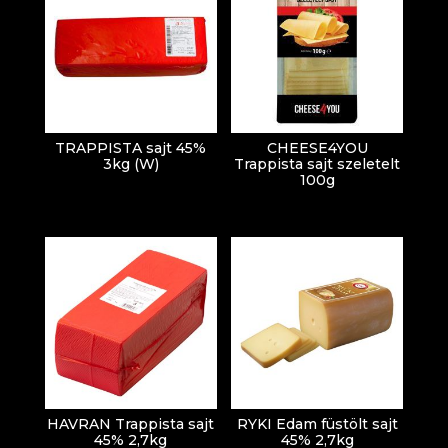
TRAPPISTA sajt 45%
CHEESE4YOU
3kg (W)
Trappista sajt szeletelt
100g
HAVRAN Trappista sajt
RYKI Edam füstölt sajt
45% 2,7kg
45% 2,7kg