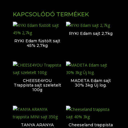
KAPCSOLÓDÓ TERMÉKEK
RYKI Edam sajt 2,7kg
RYKI Edam füstölt sajt
45% 2,7kg
CHEESE4YOU
MADETA Edam sajt
Trappista sajt szeletelt
30% 3kg Új log.
100g
TANYA ARANYA
Cheeseland trappista