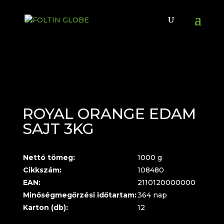
ROYAL ORANGE EDAM
SAJT 3KG
Nettó tömeg:
1000 g
Cikkszám:
108480
EAN:
2110120000000
Minőségmegőrzési időtartam:
364 nap
Karton (db):
12