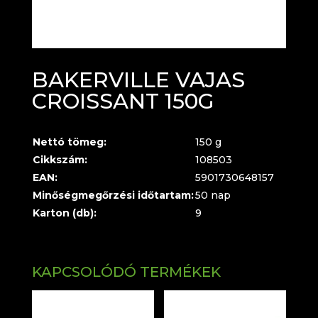
BAKERVILLE VAJAS
CROISSANT 150G
Nettó tömeg:
150 g
Cikkszám:
108503
EAN:
5901730648157
Minőségmegőrzési időtartam:
50 nap
Karton (db):
9
KAPCSOLÓDÓ TERMÉKEK