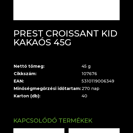
PREST CROISSANT KID
KAKAÓS 45G
Nettó tömeg:
45 g
Cikkszám:
107676
EAN:
5310119006349
Minőségmegőrzési időtartam:
270 nap
Karton (db):
40
KAPCSOLÓDÓ TERMÉKEK