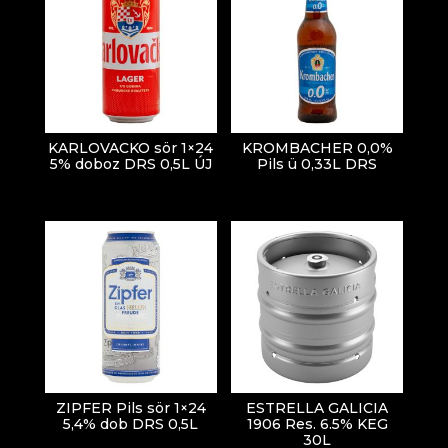
KARLOVACKO sör 1×24
KROMBACHER 0,0%
5% doboz DRS 0,5L ÚJ
Pils ü 0,33L DRS
ZIPFER Pils sör 1×24
ESTRELLA GALICIA
5,4% dob DRS 0,5L
1906 Res. 6.5% KEG
30L