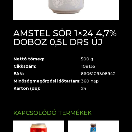
AMSTEL SÖR 1×24 4,7%
DOBOZ 0,5L DRS ÚJ
Nettó tömeg:
500 g
Cikkszám:
108135
EAN:
8606109308942
Minőségmegőrzési időtartam:
360 nap
Karton (db):
24
KAPCSOLÓDÓ TERMÉKEK