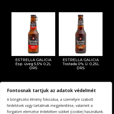
ESTRELLA GALICIA
ESTRELLA GALICIA
Esp. üveg 5.5% 0,2L
Tostada 0% Ü. 0,25L
DRS
DRS
Fontosnak tartjuk az adatok védelmét
A böngészési élmény fokozása, a személyre szabott
hirdetések vagy tartalmak megjelenítése, valamint a
forgalom elemzése érdekében sütiket (cookie) használunk.
Impresszum
Adatkezelési tájékoztató