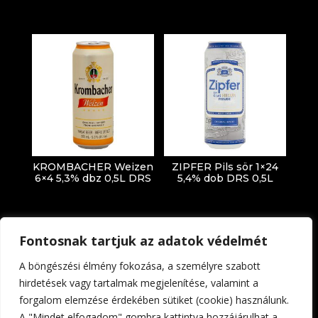
KROMBACHER Weizen
ZIPFER Pils sör 1×24
6×4 5,3% dbz 0,5L DRS
5,4% dob DRS 0,5L
Fontosnak tartjuk az adatok védelmét
A böngészési élmény fokozása, a személyre szabott
hirdetések vagy tartalmak megjelenítése, valamint a
forgalom elemzése érdekében sütiket (cookie) használunk.
Impresszum
Adatkezelési tájékoztató
A "Mindet elfogadom" gombra kattintva hozzájárulhat a