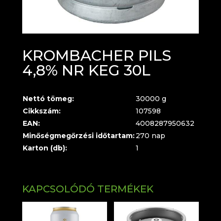
KROMBACHER PILS
4,8% NR KEG 30L
Nettó tömeg:
30000 g
Cikkszám:
107598
EAN:
4008287950632
Minőségmegőrzési időtartam:
270 nap
Karton (db):
1
KAPCSOLÓDÓ TERMÉKEK