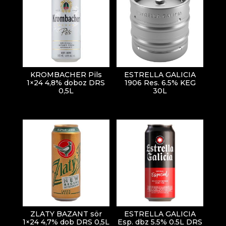
KROMBACHER Pils
ESTRELLA GALICIA
1×24 4,8% doboz DRS
1906 Res. 6.5% KEG
0,5L
30L
ZLATY BAZANT sör
ESTRELLA GALICIA
1×24 4,7% dob DRS 0,5L
Esp. dbz 5.5% 0.5L DRS