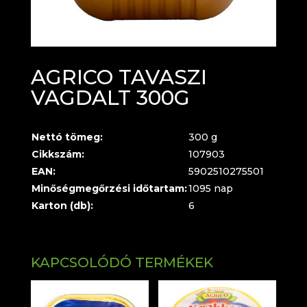
AGRICO TAVASZI
VAGDALT 300G
Nettó tömeg:
300 g
Cikkszám:
107903
EAN:
5902510275501
Minőségmegőrzési időtartam:
1095 nap
Karton (db):
6
KAPCSOLÓDÓ TERMÉKEK