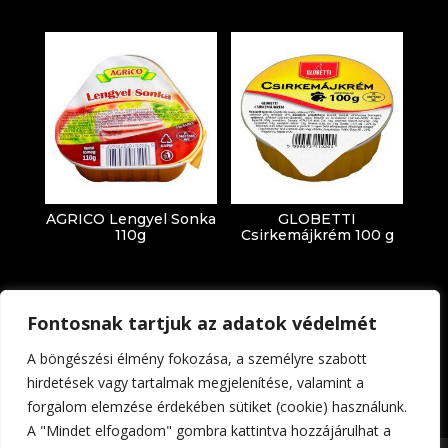
AGRICO Lengyel Sonka
GLOBETTI
110g
Csirkemájkrém 100 g
Fontosnak tartjuk az adatok védelmét
A böngészési élmény fokozása, a személyre szabott
hirdetések vagy tartalmak megjelenítése, valamint a
forgalom elemzése érdekében sütiket (cookie) használunk.
Impresszum
Adatkezelési tájékoztató
A "Mindet elfogadom" gombra kattintva hozzájárulhat a