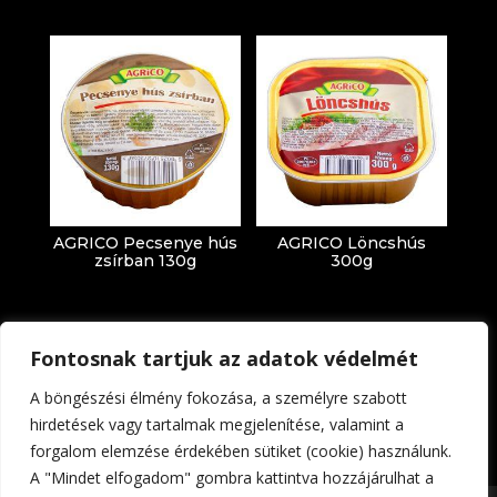
AGRICO Pecsenye hús
AGRICO Löncshús
zsírban 130g
300g
Fontosnak tartjuk az adatok védelmét
A böngészési élmény fokozása, a személyre szabott
hirdetések vagy tartalmak megjelenítése, valamint a
forgalom elemzése érdekében sütiket (cookie) használunk.
Impresszum
Adatkezelési tájékoztató
A "Mindet elfogadom" gombra kattintva hozzájárulhat a