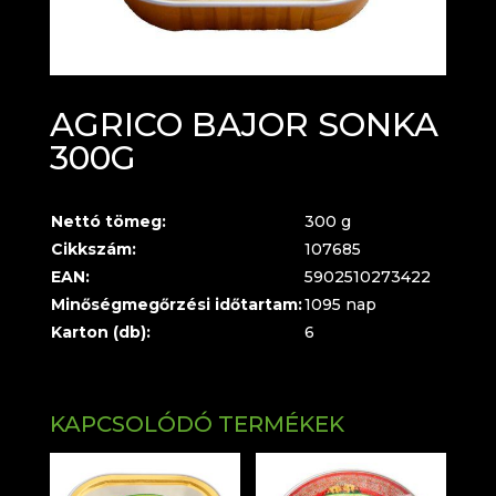
AGRICO BAJOR SONKA
300G
Nettó tömeg:
300 g
Cikkszám:
107685
EAN:
5902510273422
Minőségmegőrzési időtartam:
1095 nap
Karton (db):
6
KAPCSOLÓDÓ TERMÉKEK