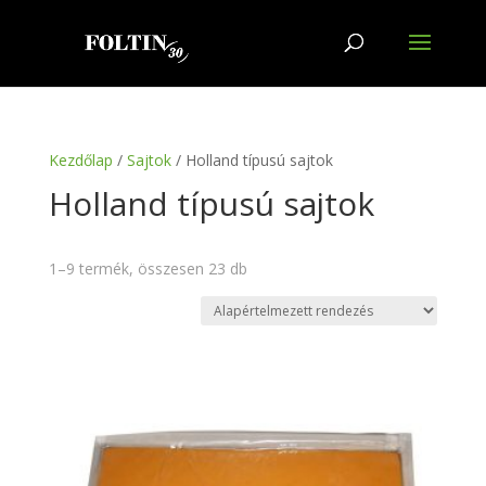
Kezdőlap
/
Sajtok
/ Holland típusú sajtok
Holland típusú sajtok
1–9 termék, összesen 23 db