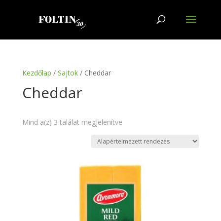
Kezdőlap
/
Sajtok
/ Cheddar
Cheddar
Mind a(z) 3 találat megjelenítve