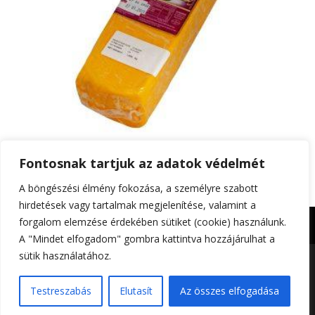
MKV Cheddar sajt 2kg
Fontosnak tartjuk az adatok védelmét
A böngészési élmény fokozása, a személyre szabott
hirdetések vagy tartalmak megjelenítése, valamint a
forgalom elemzése érdekében sütiket (cookie) használunk.
Impresszum
Adatkezelési tájékoztató
A "Mindet elfogadom" gombra kattintva hozzájárulhat a
sütik használatához.
Foltin-Globe 2023. | All rights reserved | Készítette:
Testreszabás
Elutasít
Az összes elfogadása
Gitta Grafika