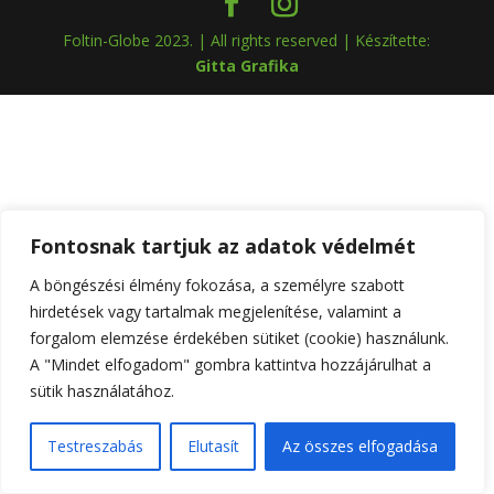
Foltin-Globe 2023. | All rights reserved | Készítette:
Gitta Grafika
Fontosnak tartjuk az adatok védelmét
A böngészési élmény fokozása, a személyre szabott
hirdetések vagy tartalmak megjelenítése, valamint a
forgalom elemzése érdekében sütiket (cookie) használunk.
A "Mindet elfogadom" gombra kattintva hozzájárulhat a
sütik használatához.
Testreszabás
Elutasít
Az összes elfogadása