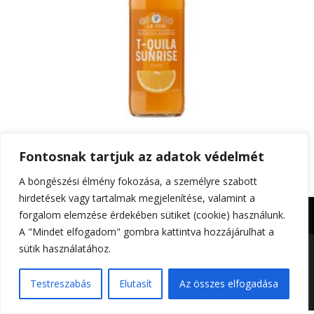
LE COQ T-Quila Sunrise k. 4,7% DRS 0,33L
Fontosnak tartjuk az adatok védelmét
A böngészési élmény fokozása, a személyre szabott
hirdetések vagy tartalmak megjelenítése, valamint a
forgalom elemzése érdekében sütiket (cookie) használunk.
Impresszum
Adatkezelési tájékoztató
A "Mindet elfogadom" gombra kattintva hozzájárulhat a
sütik használatához.
Foltin-Globe 2023. | All rights reserved | Készítette:
Testreszabás
Elutasít
Az összes elfogadása
Gitta Grafika