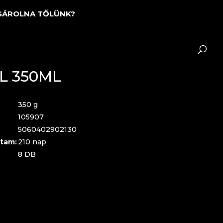
SÁROLNA TŐLÜNK?
L 350ML
350 g
105907
5060402902130
tam:
210 nap
8 DB