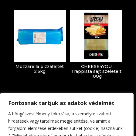
Mozzarella pizzafeltét
CHEESE4YOU
2,5kg
Trappista sajt szeletelt
100g
Fontosnak tartjuk az adatok védelmét
A böngészési élmény fokozása, a személyre szabott
hirdetések vagy tartalmak megjelenítése, valamint a
forgalom elemzése érdekében sütiket (cookie) használunk.
Impresszum
Adatkezelési tájékoztató
A "Mindet elfogadom" gombra kattintva hozzájárulhat a