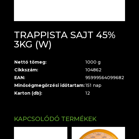
TRAPPISTA SAJT 45%
3KG (W)
Nettó tömeg:
1000 g
Cikkszám:
104862
EAN:
95999564099682
Minőségmegőrzési időtartam:
151 nap
Karton (db):
12
KAPCSOLÓDÓ TERMÉKEK