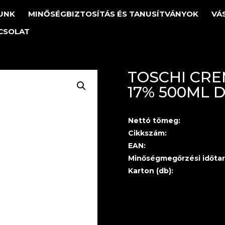
UNK
MINŐSÉGBIZTOSÍTÁS ÉS TANUSÍTVÁNYOK
VÁ
CSOLAT
TOSCHI CRE
17% 500ML 
Nettó tömeg:
Cikkszám:
EAN:
Minőségmegőrzési időtar
Karton (db):