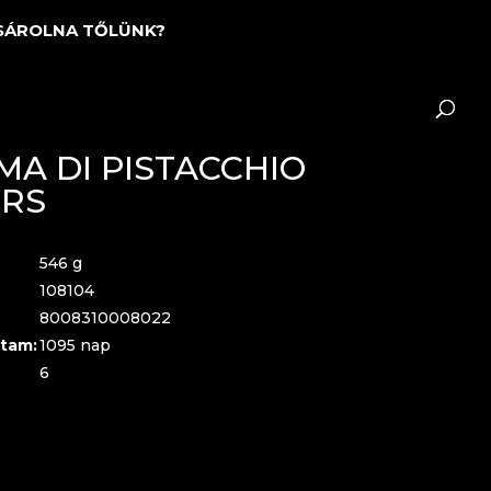
SÁROLNA TŐLÜNK?
MA DI PISTACCHIO
DRS
546 g
108104
8008310008022
tam:
1095 nap
6