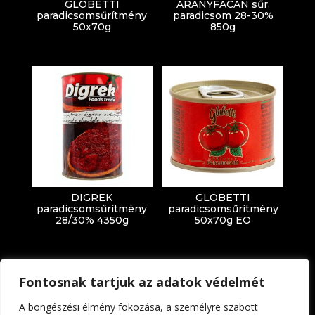
GLOBETTI
ARANYFÁCÁN sűr.
paradicsomsűrítmény
paradicsom 28-30%
50x70g
850g
DIGREK
GLOBETTI
paradicsomsűrítmény
paradicsomsűrítmény
28/30% 4350g
50x70g EO
Fontosnak tartjuk az adatok védelmét
A böngészési élmény fokozása, a személyre szabott