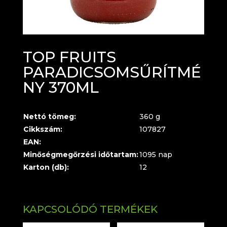
TOP FRUITS
PARADICSOMSŰRÍTMÉ
NY 370ML
Nettó tömeg:
360 g
Cikkszám:
107827
EAN:
Minőségmegőrzési időtartam:
1095 nap
Karton (db):
12
KAPCSOLÓDÓ TERMÉKEK