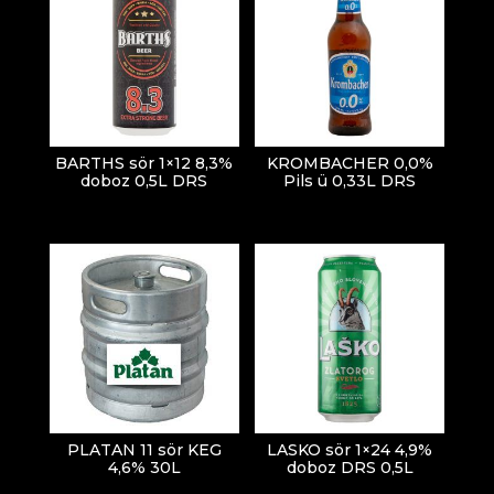
BARTHS sör 1×12 8,3%
KROMBACHER 0,0%
doboz 0,5L DRS
Pils ü 0,33L DRS
PLATAN 11 sör KEG
LASKO sör 1×24 4,9%
4,6% 30L
doboz DRS 0,5L