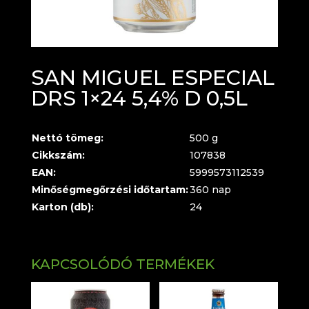
SAN MIGUEL ESPECIAL
DRS 1×24 5,4% D 0,5L
Nettó tömeg:
500 g
Cikkszám:
107838
EAN:
5999573112539
Minőségmegőrzési időtartam:
360 nap
Karton (db):
24
KAPCSOLÓDÓ TERMÉKEK