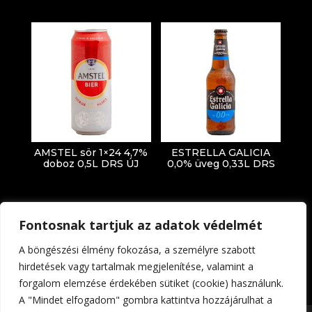
AMSTEL sör 1×24 4,7%
ESTRELLA GALICIA
doboz 0,5L DRS ÚJ
0,0% üveg 0,33L DRS
Fontosnak tartjuk az adatok védelmét
A böngészési élmény fokozása, a személyre szabott
hirdetések vagy tartalmak megjelenítése, valamint a
forgalom elemzése érdekében sütiket (cookie) használunk.
Impresszum
Adatkezelési tájékoztató
A "Mindet elfogadom" gombra kattintva hozzájárulhat a