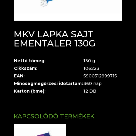
MKV LAPKA SAJT
EMENTALER 130G
Nettó tömeg:
130 g
Cikkszám:
106223
EAN:
5900512999715
Minőségmegőrzési időtartam:
360 nap
Karton (bme):
12 DB
KAPCSOLÓDÓ TERMÉKEK