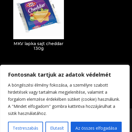
MKV lapka sajt cheddar
130g
Fontosnak tartjuk az adatok védelmét
A böngészési élmény fokozása, a személyre szabott
hirdetések vagy tartalmak megjelenítése, valamint a
forgalom elemzése érdekében sütiket (cookie) használunk.
Impresszum
Adatkezelési tájékoztató
A "Mindet elfogadom" gombra kattintva hozzájárulhat a
sütik használatához.
Foltin-Globe 2023. | All rights reserved | Készítette:
Testreszabás
Elutasít
Az összes elfogadása