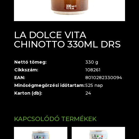
LA DOLCE VITA
CHINOTTO 330ML DRS
Nettó tömeg:
330 g
Cikkszám:
108261
EAN:
8010282330094
Minőségmegőrzési időtartam:
525 nap
Karton (db):
24
KAPCSOLÓDÓ TERMÉKEK