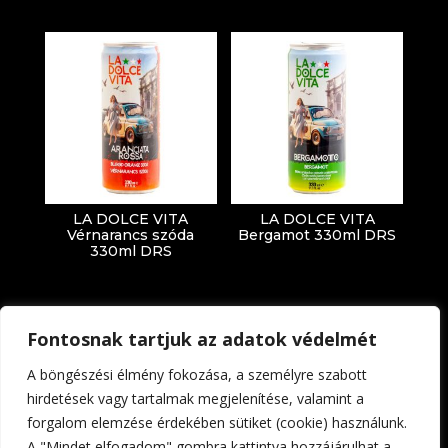
LA DOLCE VITA
LA DOLCE VITA
Vérnarancs szóda
Bergamot 330ml DRS
330ml DRS
Fontosnak tartjuk az adatok védelmét
A böngészési élmény fokozása, a személyre szabott
hirdetések vagy tartalmak megjelenítése, valamint a
forgalom elemzése érdekében sütiket (cookie) használunk.
Impresszum
Adatkezelési tájékoztató
A "Mindet elfogadom" gombra kattintva hozzájárulhat a