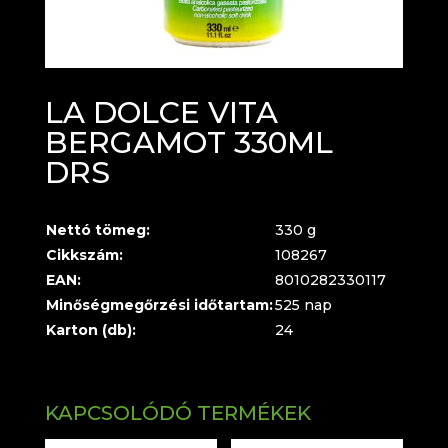
LA DOLCE VITA
BERGAMOT 330ML
DRS
Nettó tömeg:
330 g
Cikkszám:
108267
EAN:
8010282330117
Minőségmegőrzési időtartam:
525 nap
Karton (db):
24
KAPCSOLÓDÓ TERMÉKEK