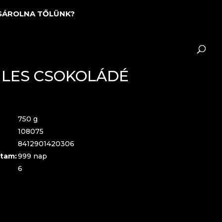
SÁROLNA TŐLÜNK?
ULES CSOKOLÁDÉ
S
750 g
108075
8412901420306
tam:
999 nap
6