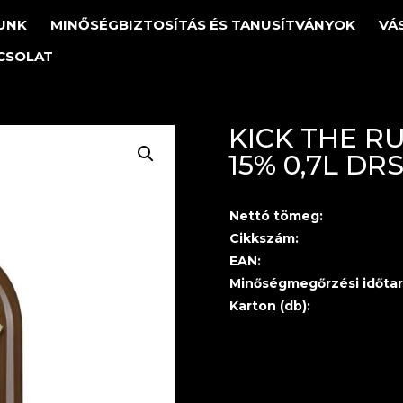
UNK
MINŐSÉGBIZTOSÍTÁS ÉS TANUSÍTVÁNYOK
VÁ
CSOLAT
KICK THE R
15% 0,7L DR
Nettó tömeg:
Cikkszám:
EAN:
Minőségmegőrzési időtar
Karton (db):