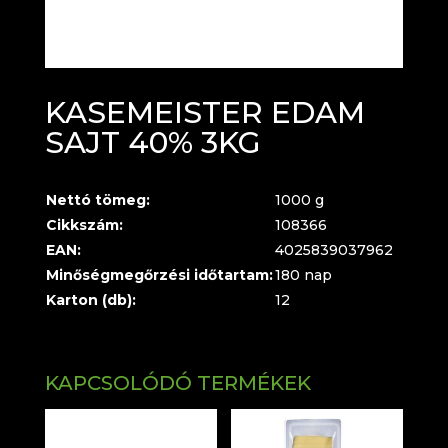
KASEMEISTER EDAM
SAJT 40% 3KG
Nettó tömeg:
1000 g
Cikkszám:
108366
EAN:
4025839037962
Minőségmegőrzési időtartam:
180 nap
Karton (db):
12
KAPCSOLÓDÓ TERMÉKEK