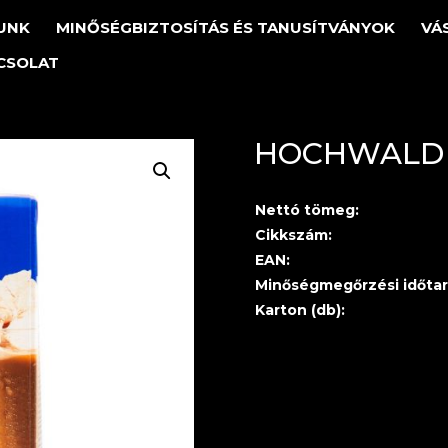
UNK
MINŐSÉGBIZTOSÍTÁS ÉS TANUSÍTVÁNYOK
VÁ
CSOLAT
HOCHWALD J
Nettó tömeg:
Cikkszám:
EAN:
Minőségmegőrzési időtar
Karton (db):