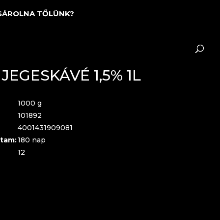
SÁROLNA TŐLÜNK?
EGESKÁVÉ 1,5% 1L
1000 g
101892
4001431909081
tam:
180 nap
12