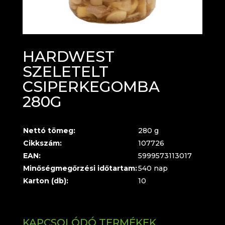
HARDWEST
SZELETELT
CSIPERKEGOMBA
280G
Nettó tömeg:
280 g
Cikkszám:
107726
EAN:
5999573113017
Minőségmegőrzési időtartam:
540 nap
Karton (db):
10
KAPCSOLÓDÓ TERMÉKEK