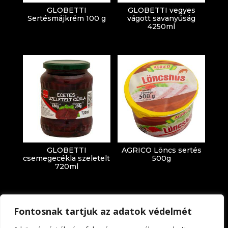
GLOBETTI
GLOBETTI vegyes
Sertésmájkrém 100 g
vágott savanyúság
4250ml
GLOBETTI
AGRICO Löncs sertés
csemegecékla szeletelt
500g
720ml
Fontosnak tartjuk az adatok védelmét