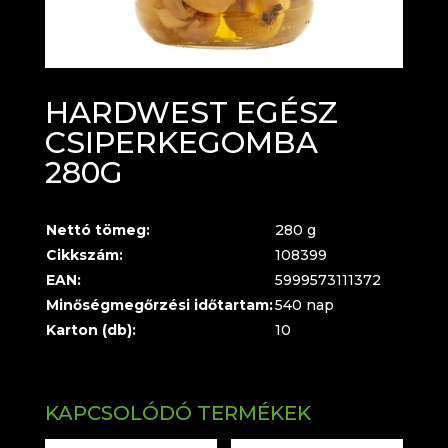
HARDWEST EGÉSZ
CSIPERKEGOMBA
280G
Nettó tömeg:
280 g
Cikkszám:
108399
EAN:
5999573111372
Minőségmegőrzési időtartam:
540 nap
Karton (db):
10
KAPCSOLÓDÓ TERMÉKEK