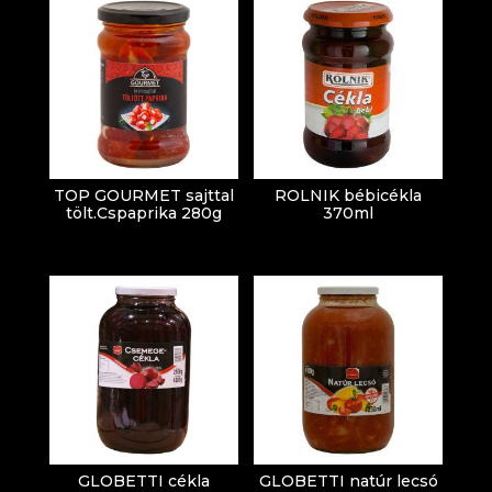
TOP GOURMET sajttal
ROLNIK bébicékla
tölt.Cspaprika 280g
370ml
GLOBETTI cékla
GLOBETTI natúr lecsó