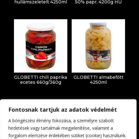
hullámszeletelt 4250ml
50% papr. 4200g HU
GLOBETTI chili paprika
GLOBETTI almabefőtt
ecetes 660g/360g
4250ml
Fontosnak tartjuk az adatok védelmét
A böngészési élmény fokozása, a személyre szabott
hirdetések vagy tartalmak megjelenítése, valamint a
forgalom elemzése érdekében sütiket (cookie) használunk.
Impresszum
Adatkezelési tájékoztató