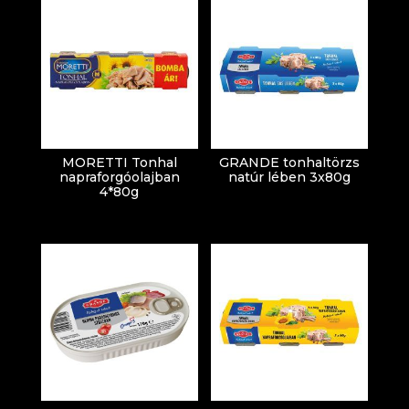
MORETTI Tonhal
GRANDE tonhaltörzs
napraforgóolajban
natúr lében 3x80g
4*80g