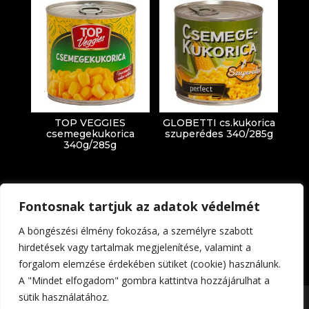
TOP VEGGIES
GLOBETTI cs.kukorica
csemegekukorica
szuperédes 340/285g
340g/285g
Fontosnak tartjuk az adatok védelmét
A böngészési élmény fokozása, a személyre szabott
hirdetések vagy tartalmak megjelenítése, valamint a
forgalom elemzése érdekében sütiket (cookie) használunk.
Impresszum
Adatkezelési tájékoztató
A "Mindet elfogadom" gombra kattintva hozzájárulhat a
sütik használatához.