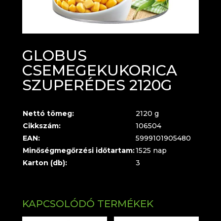
GLOBUS
CSEMEGEKUKORICA
SZUPERÉDES 2120G
Nettó tömeg:
2120 g
Cikkszám:
106504
EAN:
5999101905480
Minőségmegőrzési időtartam:
1525 nap
Karton (db):
3
KAPCSOLÓDÓ TERMÉKEK