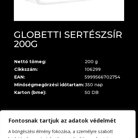
GLOBETTI SERTÉSZSÍR
200G
Nettó tömeg:
200 g
Cikkszám:
106299
EAN:
5999566702754
Minőségmegőrzési időtartam:
350 nap
Karton (bme):
50 DB
Fontosnak tartjuk az adatok védelmét
A böngészési élmény fokozása, a személyre szabott