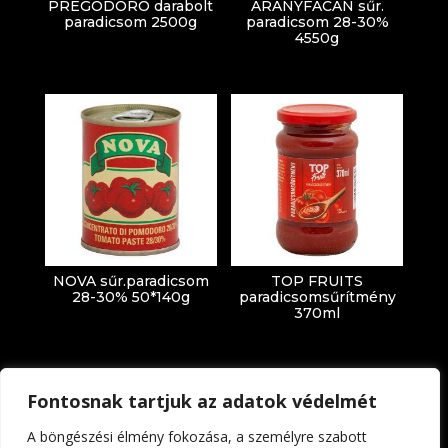
PREGODORO darabolt
ARANYFÁCÁN sűr.
paradicsom 2500g
paradicsom 28-30%
4550g
NOVA sűr.paradicsom
TOP FRUITS
28-30% 50*140g
paradicsomsűrítmény
370ml
Fontosnak tartjuk az adatok védelmét
A böngészési élmény fokozása, a személyre szabott