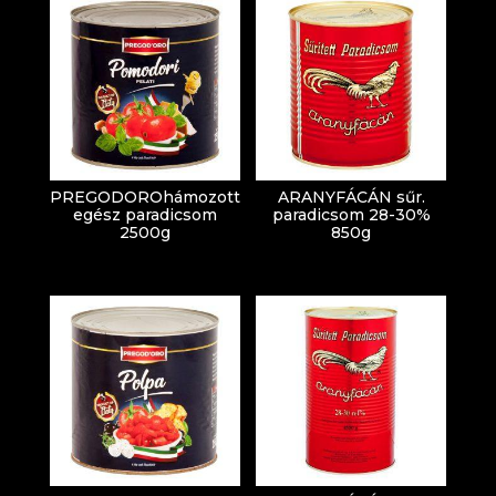
PREGODOROhámozott
ARANYFÁCÁN sűr.
egész paradicsom
paradicsom 28-30%
2500g
850g