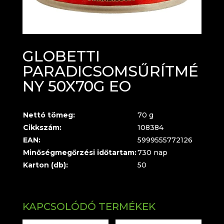
GLOBETTI
PARADICSOMSŰRÍTMÉ
NY 50X70G EO
Nettó tömeg:
70 g
Cikkszám:
108384
EAN:
5999555772126
Minőségmegőrzési időtartam:
730 nap
Karton (db):
50
KAPCSOLÓDÓ TERMÉKEK