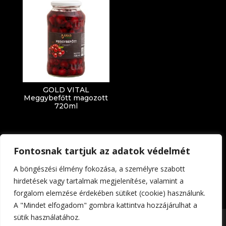
GOLD VITAL
Meggybefőtt magozott
720ml
Fontosnak tartjuk az adatok védelmét
A böngészési élmény fokozása, a személyre szabott
hirdetések vagy tartalmak megjelenítése, valamint a
forgalom elemzése érdekében sütiket (cookie) használunk.
Impresszum
Adatkezelési tájékoztató
A "Mindet elfogadom" gombra kattintva hozzájárulhat a
sütik használatához.