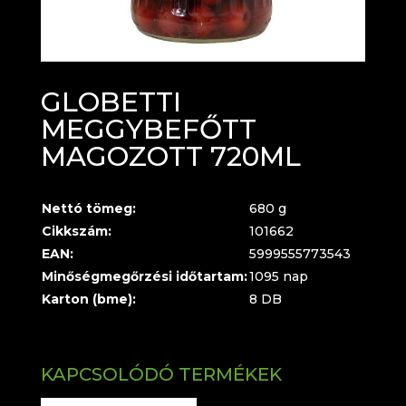
GLOBETTI
MEGGYBEFŐTT
MAGOZOTT 720ML
Nettó tömeg:
680 g
Cikkszám:
101662
EAN:
5999555773543
Minőségmegőrzési időtartam:
1095 nap
Karton (bme):
8 DB
KAPCSOLÓDÓ TERMÉKEK