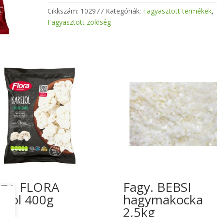
Cikkszám:
102977
Kategóriák:
Fagyasztott termékek
,
Fagyasztott zöldség
gy. FLORA
Fagy. BEBSI
rfiol 400g
hagymakocka
2,5kg