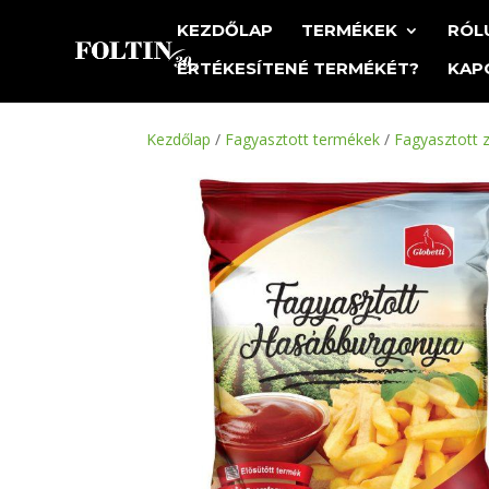
KEZDŐLAP
TERMÉKEK
RÓL
ÉRTÉKESÍTENÉ TERMÉKÉT?
KAP
Kezdőlap
/
Fagyasztott termékek
/
Fagyasztott 