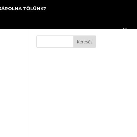
SÁROLNA TŐLÜNK?
Keresés
5