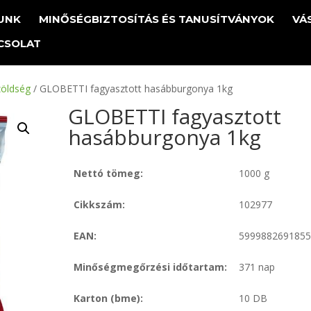
UNK
MINŐSÉGBIZTOSÍTÁS ÉS TANUSÍTVÁNYOK
VÁ
CSOLAT
zöldség
/ GLOBETTI fagyasztott hasábburgonya 1kg
GLOBETTI fagyasztott
hasábburgonya 1kg
Nettó tömeg:
1000 g
Cikkszám:
102977
EAN:
599988269185
Minőségmegőrzési időtartam:
371 nap
Karton (bme):
10 DB