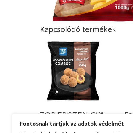
Kapcsolódó termékek
TOP FROZEN GYf
Fa
mogyorókrémes
ka
Fontosnak tartjuk az adatok védelmét
gombóc 750g