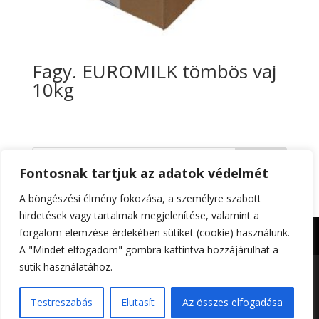
Fagy. EUROMILK tömbös vaj
10kg
Keresés
Fontosnak tartjuk az adatok védelmét
A böngészési élmény fokozása, a személyre szabott
hirdetések vagy tartalmak megjelenítése, valamint a
forgalom elemzése érdekében sütiket (cookie) használunk.
Impresszum
Adatkezelési tájékoztató
A "Mindet elfogadom" gombra kattintva hozzájárulhat a
sütik használatához.
Foltin-Globe 2023. | All rights reserved | Készítette:
Testreszabás
Elutasít
Az összes elfogadása
Gitta Grafika