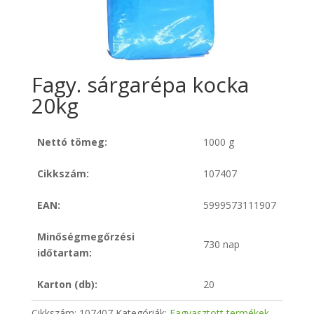
Fagy. sárgarépa kocka
20kg
Nettó tömeg:
1000 g
Cikkszám:
107407
EAN:
5999573111907
Minőségmegőrzési
730 nap
időtartam:
Karton (db):
20
Cikkszám:
107407
Kategóriák:
Fagyasztott termékek
,