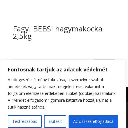
Fagy. BEBSI hagymakocka
2,5kg
Keresés
Fontosnak tartjuk az adatok védelmét
A böngészési élmény fokozása, a személyre szabott
hirdetések vagy tartalmak megjelenítése, valamint a
forgalom elemzése érdekében sütiket (cookie) használunk.
Impresszum
Adatkezelési tájékoztató
A "Mindet elfogadom" gombra kattintva hozzájárulhat a
sütik használatához.
Foltin-Globe 2023. | All rights reserved | Készítette:
Testreszabás
Elutasít
Az összes elfogadása
Gitta Grafika