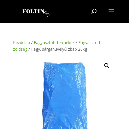
Kezdőlap
/
Fagyasztott termékek
/
Fagyasztott
zöldség
/ Fagy. sárgahüvelyű zbab 20kg