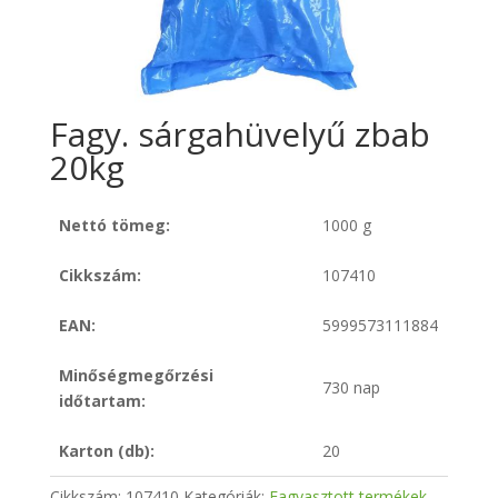
Fagy. sárgahüvelyű zbab
20kg
Nettó tömeg:
1000 g
Cikkszám:
107410
EAN:
5999573111884
Minőségmegőrzési
730 nap
időtartam:
Karton (db):
20
Cikkszám:
107410
Kategóriák:
Fagyasztott termékek
,