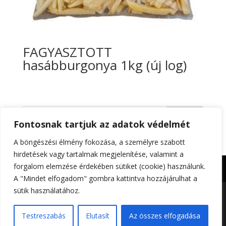
FAGYASZTOTT
hasábburgonya 1kg (új log)
Keresés
Fontosnak tartjuk az adatok védelmét
A böngészési élmény fokozása, a személyre szabott
hirdetések vagy tartalmak megjelenítése, valamint a
forgalom elemzése érdekében sütiket (cookie) használunk.
Impresszum
Adatkezelési tájékoztató
A "Mindet elfogadom" gombra kattintva hozzájárulhat a
sütik használatához.
Foltin-Globe 2023. | All rights reserved | Készítette:
Testreszabás
Elutasít
Az összes elfogadása
Gitta Grafika