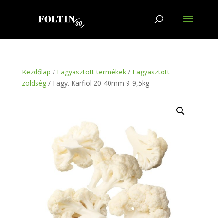
Kezdőlap
/
Fagyasztott termékek
/
Fagyasztott
zöldség
/ Fagy. Karfiol 20-40mm 9-9,5kg