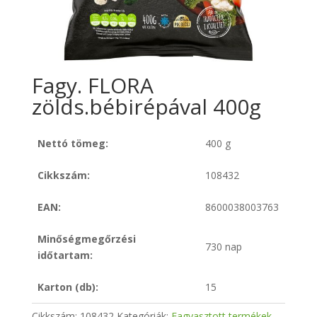
Fagy. FLORA
zölds.bébirépával 400g
Nettó tömeg:
400 g
Cikkszám:
108432
EAN:
8600038003763
Minőségmegőrzési
730 nap
időtartam:
Karton (db):
15
Cikkszám:
108432
Kategóriák:
Fagyasztott termékek
,