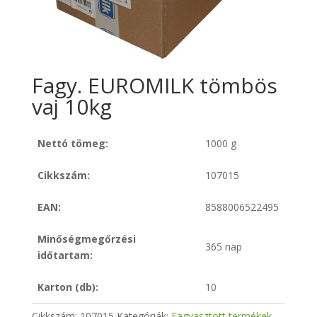
Fagy. EUROMILK tömbös
vaj 10kg
Nettó tömeg:
1000 g
Cikkszám:
107015
EAN:
8588006522495
Minőségmegőrzési
365 nap
időtartam:
Karton (db):
10
Cikkszám:
107015
Kategóriák:
Fagyasztott termékek
,