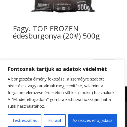
Fagy. TOP FROZEN
édesburgonya (20#) 500g
Keresés
Fontosnak tartjuk az adatok védelmét
A böngészési élmény fokozása, a személyre szabott
hirdetések vagy tartalmak megjelenítése, valamint a
forgalom elemzése érdekében sütiket (cookie) használunk.
Impresszum
Adatkezelési tájékoztató
A "Mindet elfogadom" gombra kattintva hozzájárulhat a
sütik használatához.
Foltin-Globe 2023. | All rights reserved | Készítette:
Testreszabás
Elutasít
Az összes elfogadása
Gitta Grafika