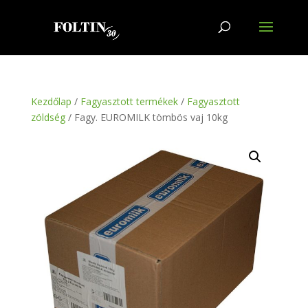
Kezdőlap
/
Fagyasztott termékek
/
Fagyasztott
zöldség
/ Fagy. EUROMILK tömbös vaj 10kg