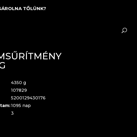
SÁROLNA TŐLÜNK?
MSŰRÍTMÉNY
0G
4350 g
107829
5200129430176
tam:
1095 nap
3