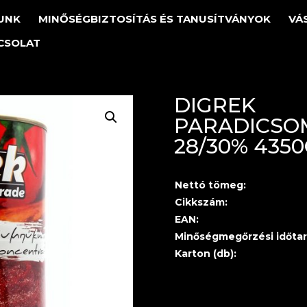
UNK
MINŐSÉGBIZTOSÍTÁS ÉS TANUSÍTVÁNYOK
VÁ
CSOLAT
DIGREK
PARADICSO
28/30% 435
Nettó tömeg:
Cikkszám:
EAN:
Minőségmegőrzési időtar
Karton (db):