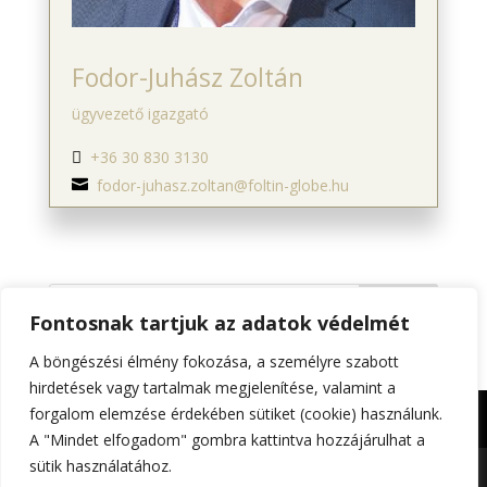
Fodor-Juhász Zoltán
ügyvezető igazgató
+36 30 830 3130

fodor-juhasz.zoltan@foltin-globe.hu

Keresés
Fontosnak tartjuk az adatok védelmét
A böngészési élmény fokozása, a személyre szabott
hirdetések vagy tartalmak megjelenítése, valamint a
forgalom elemzése érdekében sütiket (cookie) használunk.
Impresszum
Adatkezelési tájékoztató
A "Mindet elfogadom" gombra kattintva hozzájárulhat a
sütik használatához.